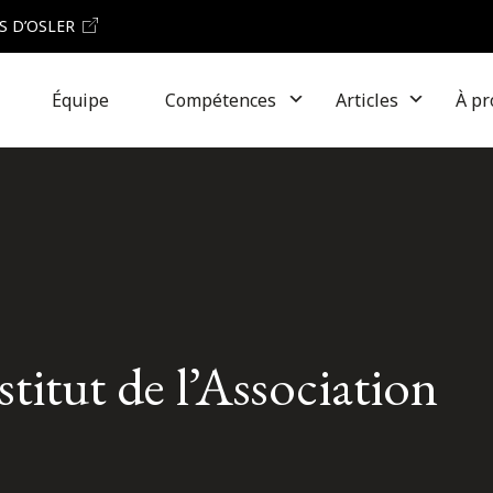
S D’OSLER
Équipe
Compétences
Articles
À pr
titut de l’Association