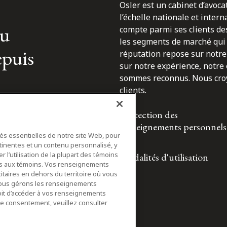
Osler est un cabinet d’avoca
l’échelle nationale et inter
du
compte parmi ses clients des
les segments de marché qui 
epuis
réputation repose sur notre 
sur notre expérience, notre
sommes reconnus. Nous croyo
clients.
Protection des
renseignements personnels
tés essentielles de notre site Web, pour
tinentes et un contenu personnalisé, y
 l’utilisation de la plupart des témoins
Modalités d'utilisation
ifs aux témoins. Vos renseignements
itaires en dehors du territoire où vous
nous gérons les renseignements
roit d’accéder à vos renseignements
tre consentement, veuillez consulter