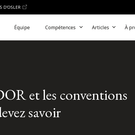
S D’OSLER
Équipe
Compétences
Articles
À pr
OR et les conventions
devez savoir