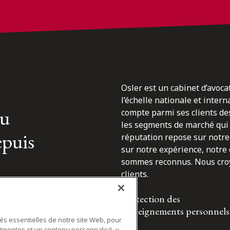
Osler est un cabinet d’avoca
l’échelle nationale et inter
du
compte parmi ses clients des
les segments de marché qui 
epuis
réputation repose sur notre 
sur notre expérience, notre
sommes reconnus. Nous croyo
clients.
Protection des
renseignements personnels
tés essentielles de notre site Web, pour
tinentes et un contenu personnalisé, y