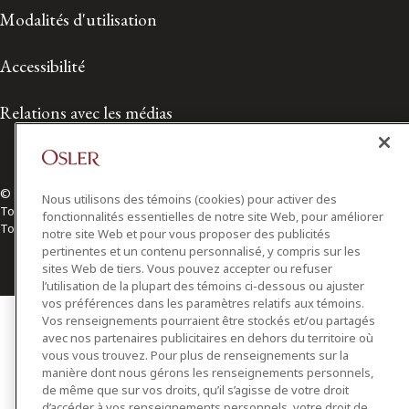
Modalités d'utilisation
Accessibilité
Relations avec les médias
© 2026 Osler, Hoskin & Harcourt S.E.N.C.R.L./s.r.l.
Nous utilisons des témoins (cookies) pour activer des
Tous droits réservés
fonctionnalités essentielles de notre site Web, pour améliorer
Toronto | Montréal | Calgary | Vancouver | Ottawa | New York
notre site Web et pour vous proposer des publicités
pertinentes et un contenu personnalisé, y compris sur les
sites Web de tiers. Vous pouvez accepter ou refuser
l’utilisation de la plupart des témoins ci-dessous ou ajuster
vos préférences dans les paramètres relatifs aux témoins.
Vos renseignements pourraient être stockés et/ou partagés
avec nos partenaires publicitaires en dehors du territoire où
vous vous trouvez. Pour plus de renseignements sur la
manière dont nous gérons les renseignements personnels,
de même que sur vos droits, qu’il s’agisse de votre droit
d’accéder à vos renseignements personnels, votre droit de