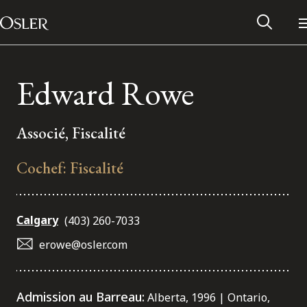
Main Navigation
Passer au contenu
Edward Rowe
Associé, Fiscalité
Cochef: Fiscalité
Calgary
(403) 260-7033
erowe@osler.com
Réseau des anciens d’Osler
Contactez-nous
Admission au Barreau:
Alberta, 1996 | Ontario,