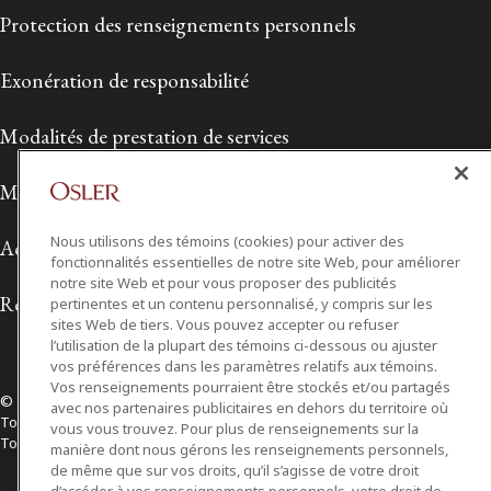
Protection des renseignements personnels
Exonération de responsabilité
Modalités de prestation de services
Modalités d'utilisation
Nous utilisons des témoins (cookies) pour activer des
Accessibilité
fonctionnalités essentielles de notre site Web, pour améliorer
notre site Web et pour vous proposer des publicités
Relations avec les médias
pertinentes et un contenu personnalisé, y compris sur les
sites Web de tiers. Vous pouvez accepter ou refuser
l’utilisation de la plupart des témoins ci-dessous ou ajuster
vos préférences dans les paramètres relatifs aux témoins.
Vos renseignements pourraient être stockés et/ou partagés
© 2026 Osler, Hoskin & Harcourt S.E.N.C.R.L./s.r.l.
avec nos partenaires publicitaires en dehors du territoire où
Tous droits réservés
vous vous trouvez. Pour plus de renseignements sur la
Toronto | Montréal | Calgary | Vancouver | Ottawa | New York
manière dont nous gérons les renseignements personnels,
de même que sur vos droits, qu’il s’agisse de votre droit