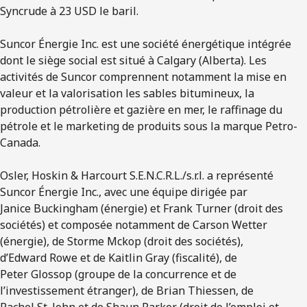
Syncrude à 23 USD le baril.
Suncor Énergie Inc. est une société énergétique intégrée
dont le siège social est situé à Calgary (Alberta). Les
activités de Suncor comprennent notamment la mise en
valeur et la valorisation les sables bitumineux, la
production pétrolière et gazière en mer, le raffinage du
pétrole et le marketing de produits sous la marque Petro-
Canada.
Osler, Hoskin & Harcourt S.E.N.C.R.L./s.r.l. a représenté
Suncor Énergie Inc., avec une équipe dirigée par
Janice Buckingham (énergie) et Frank Turner (droit des
sociétés) et composée notamment de Carson Wetter
(énergie), de Storme Mckop (droit des sociétés),
d’Edward Rowe et de Kaitlin Gray (fiscalité), de
Peter Glossop (groupe de la concurrence et de
l’investissement étranger), de Brian Thiessen, de
Rachel St. John et de Shaun Parker (droit de l’emploi et