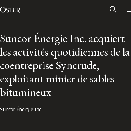
Main Navigation
Passer au contenu
Suncor Énergie Inc. acquiert
les activités quotidiennes de la
coentreprise Syncrude,
exploitant minier de sables
bitumineux
Suncor Énergie Inc.
Réseau des anciens d’Osler
Contactez-nous