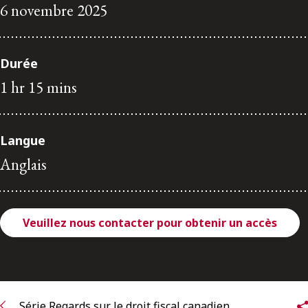
ENGLISH
6 novembre 2025
S’abonner aux articles Osler
Durée
1 hr 15 mins
S’abonner
Langue
Anglais
Veuillez nous contacter pour obtenir un accès
Série Regards sur le droit fiscal canadien