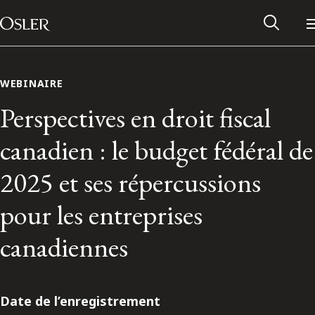
Main Navigation
Passer au contenu
WEBINAIRE
Perspectives en droit fiscal
canadien : le budget fédéral de
2025 et ses répercussions
pour les entreprises
canadiennes
Réseau des anciens d’Osler
Contactez-nous
Date de l’enregistrement