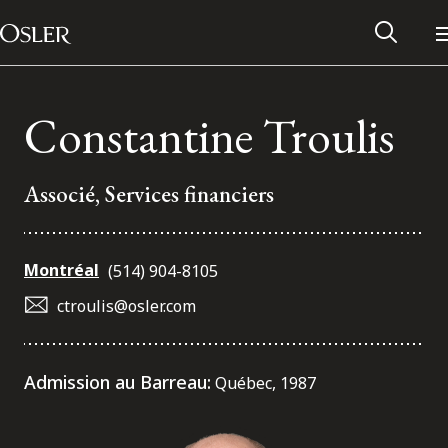
Main Navigation
Passer au contenu
Constantine Troulis
Associé, Services financiers
Montréal
(514) 904-8105
ctroulis@osler.com
Réseau des anciens d’Osler
Admission au Barreau:
Québec, 1987
Contactez-nous