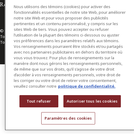
Relations avec les médias
Nous utilisons des témoins (cookies) pour activer des
fonctionnalités essentielles de notre site Web, pour améliorer
notre site Web et pour vous proposer des publicités
pertinentes et un contenu personnalisé, y compris sur les
sites Web de tiers. Vous pouvez accepter ou refuser
© 2026 Osler, Hoskin & Harcourt S.E.N.C.R.L./s.r.l.
l’utilisation de la plupart des témoins ci-dessous ou ajuster
Tous droits réservés
vos préférences dans les paramètres relatifs aux témoins.
Toronto | Montréal | Calgary | Vancouver | Ottawa | New York
Vos renseignements pourraient être stockés et/ou partagés
avec nos partenaires publicitaires en dehors du territoire où
vous vous trouvez. Pour plus de renseignements sur la
manière dont nous gérons les renseignements personnels,
de même que sur vos droits, qu’il s’agisse de votre droit
d’accéder à vos renseignements personnels, votre droit de
les corriger ou votre droit de retirer votre consentement,
veuillez consulter notre
politique de confidentialité.
Tout refuser
Autoriser tous les cookies
Paramètres des cookies