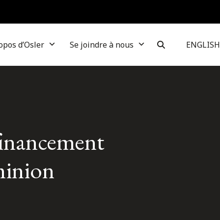
opos d’Osler
Se joindre à nous
ENGLISH
financement
minion