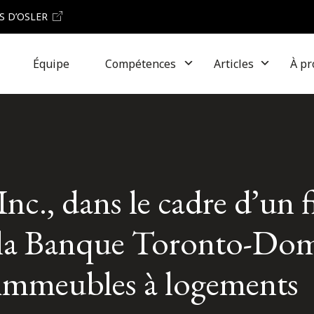
S D’OSLER
Équipe
Compétences
Articles
À pr
c., dans le cadre d’un 
r la Banque Toronto-Do
d’immeubles à logements