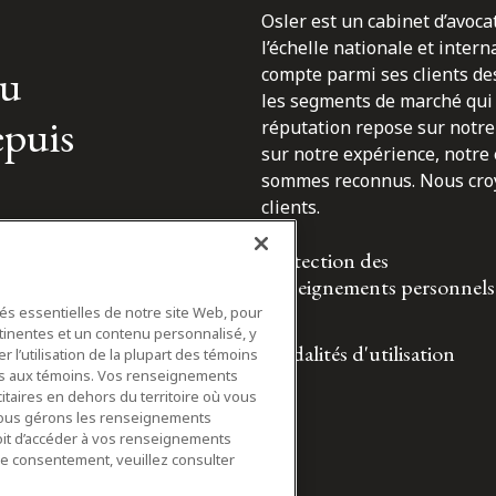
Osler est un cabinet d’avoca
l’échelle nationale et inter
du
compte parmi ses clients des
les segments de marché qui 
epuis
réputation repose sur notre 
sur notre expérience, notre
sommes reconnus. Nous croyo
clients.
Protection des
renseignements personnels
tés essentielles de notre site Web, pour
tinentes et un contenu personnalisé, y
Modalités d'utilisation
 l’utilisation de la plupart des témoins
ifs aux témoins. Vos renseignements
itaires en dehors du territoire où vous
nous gérons les renseignements
roit d’accéder à vos renseignements
tre consentement, veuillez consulter