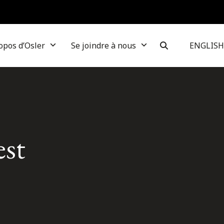
opos d’Osler
Se joindre à nous
ENGLISH
est