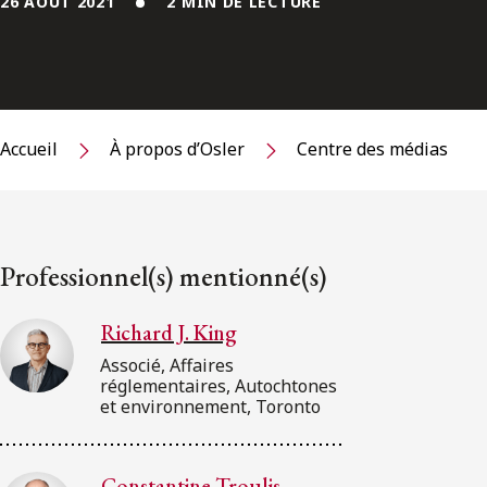
26 AOÛT 2021
2 MIN DE LECTURE
Accueil
À propos d’Osler
Centre des médias
Professionnel(s) mentionné(s)
Richard J. King
Associé, Affaires
réglementaires, Autochtones
et environnement, Toronto
Constantine Troulis