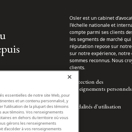
Osler est un cabinet d’avoca
l’échelle nationale et inter
du
compte parmi ses clients des
les segments de marché qui 
epuis
réputation repose sur notre 
sur notre expérience, notre
sommes reconnus. Nous croyo
clients.
Protection des
renseignements personnels
tés essentielles de notre site Web, pour
tinentes et un contenu personnalisé, y
Modalités d'utilisation
 l’utilisation de la plupart des témoins
ifs aux témoins. Vos renseignements
itaires en dehors du territoire où vous
nous gérons les renseignements
roit d’accéder à vos renseignements