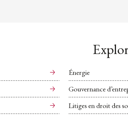
Explor
Énergie
Gouvernance d’entrep
Litiges en droit des so