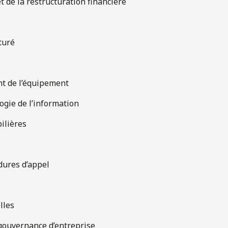
t de la restructuration financière
turé
nt de l’équipement
ogie de l’information
ilières
dures d’appel
lles
 gouvernance d’entreprise