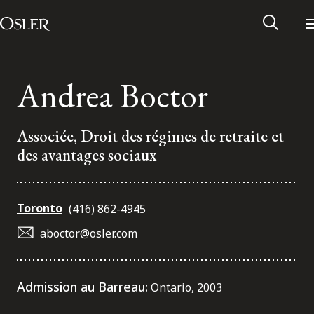
Main Navigation
Passer au contenu
Andrea Boctor
Associée, Droit des régimes de retraite et
des avantages sociaux
Toronto
(416) 862-4945
aboctor@osler.com
Réseau des anciens d’Osler
Admission au Barreau:
Ontario, 2003
Contactez-nous