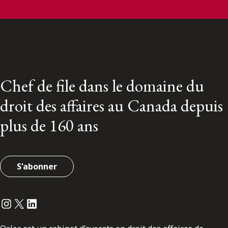
Chef de file dans le domaine du
droit des affaires au Canada depuis
plus de 160 ans
S'abonner
Instagram
Twitter
LinkedIn