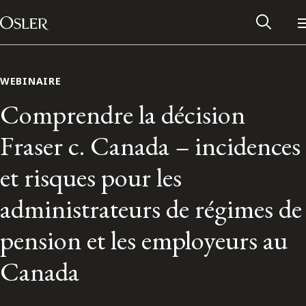
Main Navigation
Passer au contenu
WEBINAIRE
Comprendre la décision
Fraser c. Canada – incidences
et risques pour les
administrateurs de régimes de
pension et les employeurs au
Réseau des anciens d’Osler
Canada
Contactez-nous