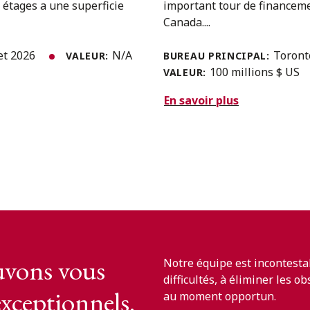
 étages a une superficie
important tour de financemen
Canada....
let 2026
N/A
Toron
VALEUR:
BUREAU PRINCIPAL:
100 millions $ US
VALEUR:
En savoir plus
vons vous
Notre équipe est incontesta
difficultés, à éliminer les o
exceptionnels.
au moment opportun.