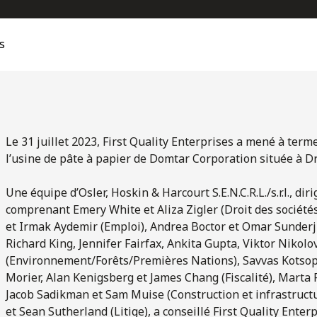
s
Le 31 juillet 2023, First Quality Enterprises a mené à te
l’usine de pâte à papier de Domtar Corporation située à Dr
Une équipe d’Osler, Hoskin & Harcourt S.E.N.C.R.L./s.r.l., 
comprenant Emery White et Aliza Zigler (Droit des société
et Irmak Aydemir (Emploi), Andrea Boctor et Omar Sunderji
Richard King, Jennifer Fairfax, Ankita Gupta, Viktor Nikolo
(Environnement/Forêts/Premières Nations), Savvas Kotsop
Morier, Alan Kenigsberg et James Chang (Fiscalité), Marta 
Jacob Sadikman et Sam Muise (Construction et infrastructu
et Sean Sutherland (Litige), a conseillé First Quality Enterp