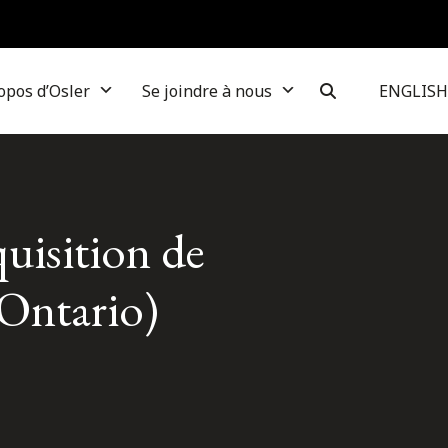
opos d’Osler
Se joindre à nous
ENGLISH
quisition de
(Ontario)