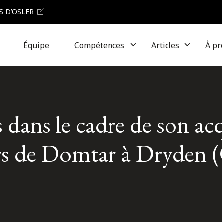
S D’OSLER
Équipe
Compétences
Articles
À pr
s dans le cadre de son ac
iers de Domtar à Dryden 