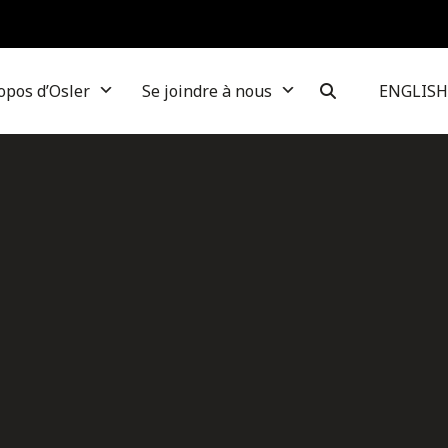
opos d’Osler
Se joindre à nous
ENGLISH