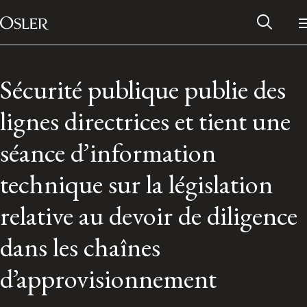
Main Navigation
Passer au contenu
Sécurité publique publie des
lignes directrices et tient une
séance d’information
technique sur la législation
relative au devoir de diligence
dans les chaînes
Réseau des anciens d’Osler
d’approvisionnement
Contactez-nous