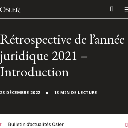
Main Navigation
Passer au contenu
Rétrospective de l’année
juridique 2021 –
Introduction
23 DÉCEMBRE 2022
13 MIN DE LECTURE
Réseau des anciens d’Osler
Contactez-nous
Bulletin d’actualités Osler