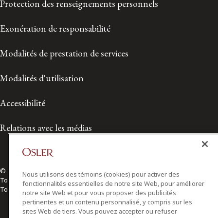
Protection des renseignements personnels
Exonération de responsabilité
Modalités de prestation de services
Modalités d'utilisation
Accessibilité
Relations avec les médias
© 2026 Osler, Hoskin & Harcourt S.E.N.C.R.L./s.r.l.
Nous utilisons des témoins (cookies) pour activer des
Tous droits réservés
fonctionnalités essentielles de notre site Web, pour améliorer
Toronto | Montréal | Calgary | Vancouver | Ottawa | New York
notre site Web et pour vous proposer des publicités
pertinentes et un contenu personnalisé, y compris sur les
sites Web de tiers. Vous pouvez accepter ou refuser