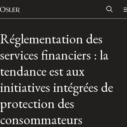
Main Navigation
Passer au contenu
Réglementation des
services financiers : la
tendance est aux
initiatives intégrées de
protection des
Réseau des anciens d’Osler
consommateurs
Contactez-nous