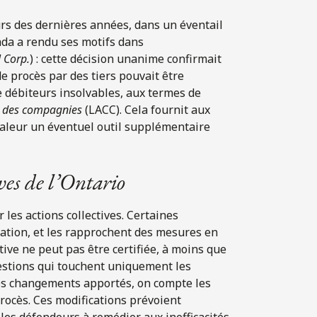
rs des dernières années, dans un éventail
da a rendu ses motifs dans
 Corp.
) : cette décision unanime confirmait
e procès par des tiers pouvait être
e débiteurs insolvables, aux termes de
rs des compagnies
(LACC). Cela fournit aux
 valeur un éventuel outil supplémentaire
ives de l’Ontario
 les actions collectives. Certaines
ication, et les rapprochent des mesures en
tive ne peut pas être certifiée, à moins que
questions qui touchent uniquement les
es changements apportés, on compte les
procès. Ces modifications prévoient
les défendeurs à remédier aux inefficacités