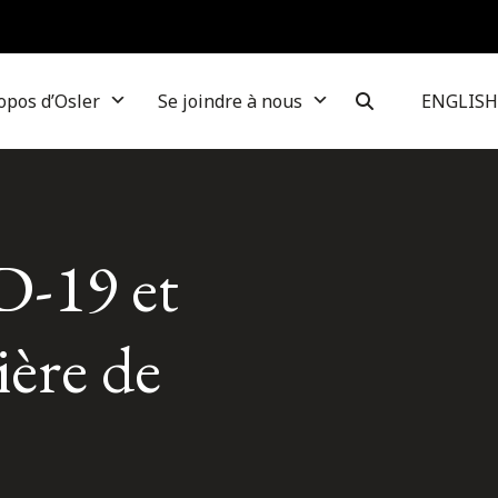
opos d’Osler
Se joindre à nous
ENGLISH
D-19 et
ère de