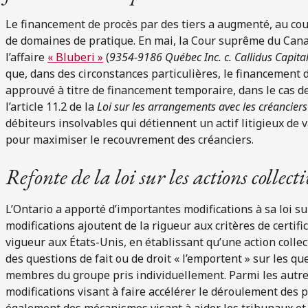
Le financement de procès par des tiers a augmenté, au cou
de domaines de pratique. En mai, la Cour suprême du Cana
l’affaire
« Bluberi »
(
9354-9186 Québec Inc. c. Callidus Capital
que, dans des circonstances particulières, le financement d
approuvé à titre de financement temporaire, dans le cas d
l’article 11.2 de la
Loi sur les arrangements avec les créancie
débiteurs insolvables qui détiennent un actif litigieux de
pour maximiser le recouvrement des créanciers.
Refonte de la loi sur les actions collect
L’Ontario a apporté d’importantes modifications à sa loi sur
modifications ajoutent de la rigueur aux critères de certif
vigueur aux États-Unis, en établissant qu’une action collec
des questions de fait ou de droit « l’emportent » sur les 
membres du groupe pris individuellement. Parmi les autr
modifications visant à faire accélérer le déroulement des 
également des mécanismes visant à aider les tribunaux et 