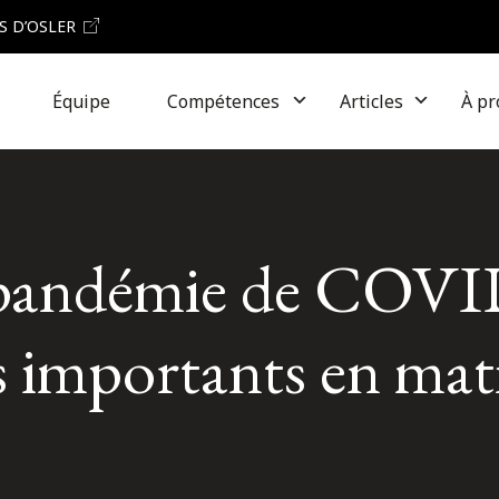
S D’OSLER
Équipe
Compétences
Articles
À pr
a pandémie de COVI
 importants en mati