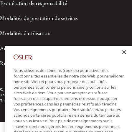
Exonération de responsabilité
Modalités de prestation de services
Modalités d'utilisation
Accessibilité
Relations avec les médias
Nous utilisons des témoins (cookies) pour activer des
fonctionnalités essentielles de notre site Web, pour améliorer
notre site Web et pour vous proposer des publicités
pertinentes et un contenu personnalisé, y compris sur les
© 2026 Osler, Hoskin & Harcourt S.E.N.C.R.L./s.r.l.
sites Web de tiers. Vous pouvez accepter ou refuser
Tous droits réservés
l’utilisation de la plupart des témoins ci-dessous ou ajuster
Toronto | Montréal | Calgary | Vancouver | Ottawa | New York
vos préférences dans les paramètres relatifs aux témoins.
Vos renseignements pourraient être stockés et/ou partagés
avec nos partenaires publicitaires en dehors du territoire où
vous vous trouvez. Pour plus de renseignements sur la
manière dont nous gérons les renseignements personnels,