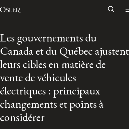
Main Navigation
Passer au contenu
Les gouvernements du
Canada et du Québec ajustent
leurs cibles en matière de
vente de véhicules
électriques : principaux
changements et points à
Réseau des anciens d’Osler
considérer
Contactez-nous