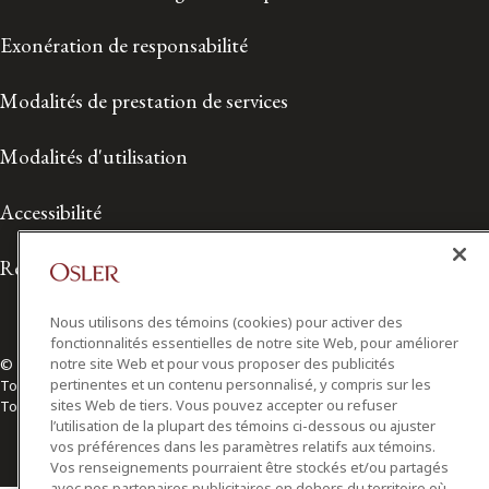
Exonération de responsabilité
Modalités de prestation de services
Modalités d'utilisation
Accessibilité
Relations avec les médias
Nous utilisons des témoins (cookies) pour activer des
fonctionnalités essentielles de notre site Web, pour améliorer
notre site Web et pour vous proposer des publicités
© 2026 Osler, Hoskin & Harcourt S.E.N.C.R.L./s.r.l.
pertinentes et un contenu personnalisé, y compris sur les
Tous droits réservés
sites Web de tiers. Vous pouvez accepter ou refuser
Toronto | Montréal | Calgary | Vancouver | Ottawa | New York
l’utilisation de la plupart des témoins ci-dessous ou ajuster
vos préférences dans les paramètres relatifs aux témoins.
Vos renseignements pourraient être stockés et/ou partagés
avec nos partenaires publicitaires en dehors du territoire où