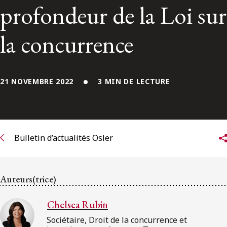
ENGLISH
profondeur de la Loi sur
la concurrence
S’abonner aux articles Osler
S’abonner
21 NOVEMBRE 2022
3 MIN DE LECTURE
Bulletin d’actualités Osler
Auteurs(trice)
Chelsea Rubin
Sociétaire, Droit de la concurrence et