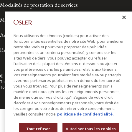
Modalités de prestation de services
Modalités d'utilisation
Accessibilité
Nous utilisons des témoins (cookies) pour activer des
fonctionnalités essentielles de notre site Web, pour améliorer
notre site Web et pour vous proposer des publicités
Relations avec les médias
pertinentes et un contenu personnalisé, y compris sur les
sites Web de tiers. Vous pouvez accepter ou refuser
l’utilisation de la plupart des témoins ci-dessous ou ajuster
vos préférences dans les paramètres relatifs aux témoins.
Vos renseignements pourraient être stockés et/ou partagés
© 2026 Osler, Hoskin & Harcourt S.E.N.C.R.L./s.r.l.
avec nos partenaires publicitaires en dehors du territoire où
Tous droits réservés
vous vous trouvez. Pour plus de renseignements sur la
Toronto | Montréal | Calgary | Vancouver | Ottawa | New York
manière dont nous gérons les renseignements personnels,
de même que sur vos droits, qu’il s’agisse de votre droit
d’accéder à vos renseignements personnels, votre droit de
les corriger ou votre droit de retirer votre consentement,
veuillez consulter notre
politique de confidentialité.
Tout refuser
Autoriser tous les cookies