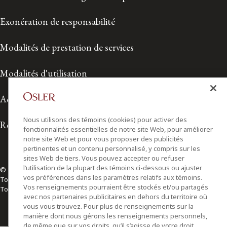
Exonération de responsabilité
Modalités de prestation de services
Modalités d'utilisation
Accessibilité
Nous utilisons des témoins (cookies) pour activer des
Relations avec les médias
fonctionnalités essentielles de notre site Web, pour améliorer
notre site Web et pour vous proposer des publicités
pertinentes et un contenu personnalisé, y compris sur les
sites Web de tiers. Vous pouvez accepter ou refuser
l’utilisation de la plupart des témoins ci-dessous ou ajuster
© 2026 Osler, Hoskin & Harcourt S.E.N.C.R.L./s.r.l.
vos préférences dans les paramètres relatifs aux témoins.
Tous droits réservés
Vos renseignements pourraient être stockés et/ou partagés
Toronto | Montréal | Calgary | Vancouver | Ottawa | New York
avec nos partenaires publicitaires en dehors du territoire où
vous vous trouvez. Pour plus de renseignements sur la
manière dont nous gérons les renseignements personnels,
de même que sur vos droits, qu’il s’agisse de votre droit