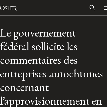
Main Navigation
Passer au contenu
Le gouvernement
fédéral sollicite les
commentaires des
entreprises autochtones
concernant
Réseau des anciens d’Osler
l’approvisionnement en
Contactez-nous