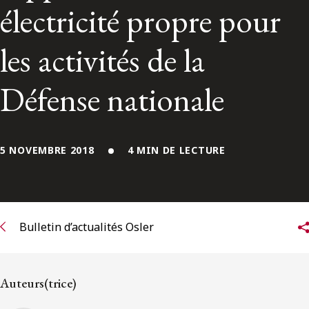
ENGLISH
électricité propre pour
les activités de la
S’abonner aux articles Osler
Défense nationale
S’abonner
5 NOVEMBRE 2018
4 MIN DE LECTURE
Bulletin d’actualités Osler
Auteurs(trice)