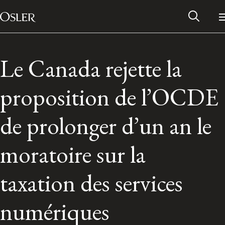
Main Navigation
Passer au contenu
Le Canada rejette la
proposition de l’OCDE
de prolonger d’un an le
moratoire sur la
taxation des services
Réseau des anciens d’Osler
numériques
Contactez-nous