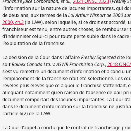
Franchise Juice Corporation, et al.,
2021 ONSC 2323
(
Freshly S
l’information sur la nature de lacunes importantes, qui do
de deux ans, aux termes de la
Loi Arthur Wishart de 2000 sur 
2000, ch.3
(la LAW), selon laquelle, si ce droit est accordé,
franchiseur est tenu, entre autres choses, de rembourser 
d’indemniser celui-ci pour toute perte subie dans le cadre d
l’exploitation de la franchise.
La décision de la Cour dans l’affaire
Freshly Squeezed
cite l
soit
Raibex Canada Ltd. v. ASWR Franchising Corp.
,
2018 ONC
s’est vu remettre un document d’information et a conclu u
l’emplacement de la franchise n’ait été sélectionné. Les c
révélés plus élevés que ce à quoi le franchisé s’attendait, et
alléguant notamment qu’en raison de l’absence de bail pri
document comportait des lacunes importantes. La Cour d’ap
dans le document d’information sur la franchise ne justifiai
l’article 6(2) de la LAW
.
La Cour d’appel a conclu que le contrat de franchisage pro