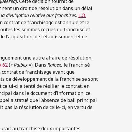
queezed)
. Cette décision fournit de
nnent un droit de résolution dans un délai
la divulgation relative aux franchises,
L.O.
 un contrat de franchisage est annulé et le
toutes les sommes reçues du franchisé et
e l’acquisition, de l’établissement et de
onguement une autre affaire de résolution,
A 62
(«
Raibex »
). Dans
Raibex,
le franchisé
n contrat de franchisage avant que
oûts de développement de la franchise se sont
 celui-ci a tenté de résilier le contrat, en
ncipal dans le document d’information, ce
pel a statué que l’absence de bail principal
t pas la résolution de celle-ci, en vertu de
curait au franchisé deux importantes