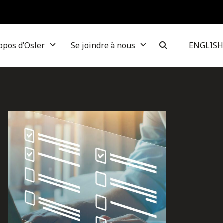
opos d’Osler
Se joindre à nous
ENGLISH