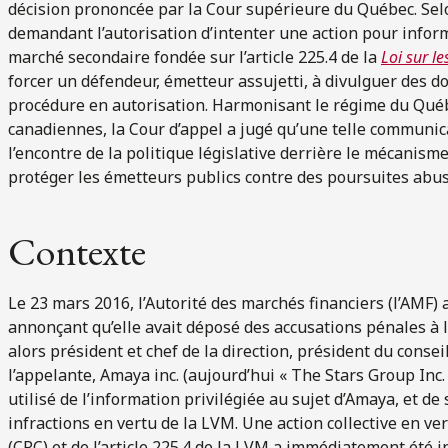
décision prononcée par la Cour supérieure du Québec. Selo
demandant l’autorisation d’intenter une action pour infor
marché secondaire fondée sur l’article 225.4 de la
Loi sur le
forcer un défendeur, émetteur assujetti, à divulguer des do
procédure en autorisation. Harmonisant le régime du Québ
canadiennes, la Cour d’appel a jugé qu’une telle communic
l’encontre de la politique législative derrière le mécanisme
protéger les émetteurs publics contre des poursuites abus
Contexte
Le 23 mars 2016, l’Autorité des marchés financiers (l’AMF
annonçant qu’elle avait déposé des accusations pénales à 
alors président et chef de la direction, président du consei
l’appelante, Amaya inc. (aujourd’hui « The Stars Group Inc.
utilisé de l’information privilégiée au sujet d’Amaya, et d
infractions en vertu de la LVM. Une action collective en ver
(CPC) et de l’article 225.4 de la LVM a immédiatement été 