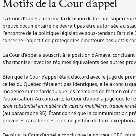
Motifs de la Cour d’appel
La Cour d’appel a infirmé la décision de la Cour supérieure
preuve documentaire ne devrait pas être autorisée au stade 
l’encontre de la politique législative sous-tendant l’articl
concerne l’objectif de protéger les émetteurs assujettis co
La Cour d’appel a souscrit à la position d’Amaya, concluan
s’harmoniser avec les régimes équivalents des autres pro
Bien que la Cour d’appel était d’accord avec le juge de prem
celles du Québec n’étaient pas identiques, elle a conclu qu
incidence sur le fardeau que les membres de l’action collec
l’autorisation. Au contraire, la Cour d’appel a jugé que le 
droit substantiel en matière de valeurs mobilières, traduit la mê
[au paragraphe 95]. Étant donné que la communication préa
provinces canadiennes, rien ne justifie de faire exception 
De plus, la Cour d’appel a conclu que le nouveau CPC, plus 