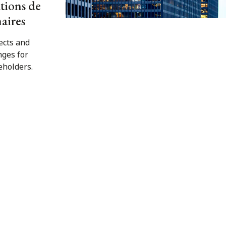
ations de
aires
ects and
nges for
eholders.