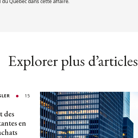
l du Québec dans cette affaire.
Explorer plus d’articles
SLER
15
 des
tantes en
achats