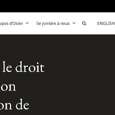
opos d’Osler
Se joindre à nous
ENGLISH
le droit
ion
on de