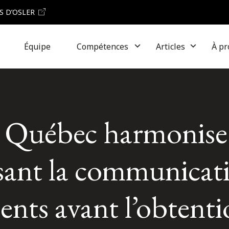
S D’OSLER
Équipe
Compétences
Articles
À pr
 Québec harmonise 
isant la communicat
nts avant l’obtenti