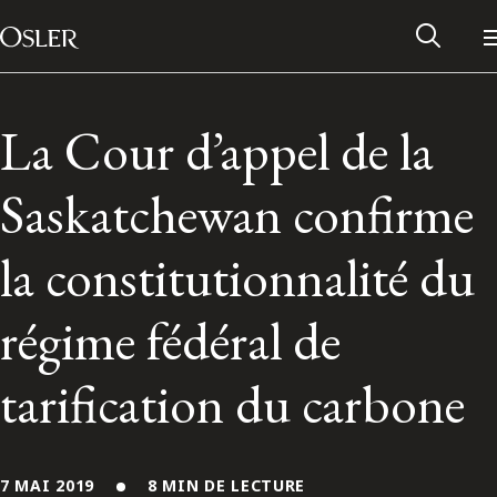
Main Navigation
Passer au contenu
La Cour d’appel de la
Saskatchewan confirme
la constitutionnalité du
régime fédéral de
tarification du carbone
Réseau des anciens d’Osler
Contactez-nous
7 MAI 2019
8 MIN DE LECTURE