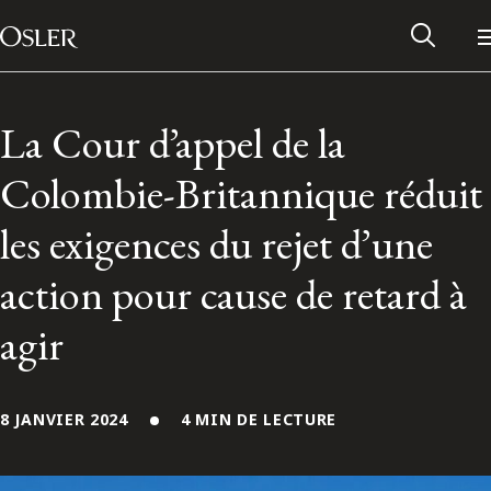
Main Navigation
Passer au contenu
La Cour d’appel de la
Colombie-Britannique réduit
les exigences du rejet d’une
action pour cause de retard à
agir
Réseau des anciens d’Osler
8 JANVIER 2024
4 MIN DE LECTURE
Contactez-nous