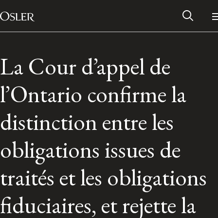
Main Navigation
Passer au contenu
La Cour d’appel de
l’Ontario confirme la
distinction entre les
obligations issues de
traités et les obligations
Réseau des anciens d’Osler
fiduciaires, et rejette la
Contactez-nous