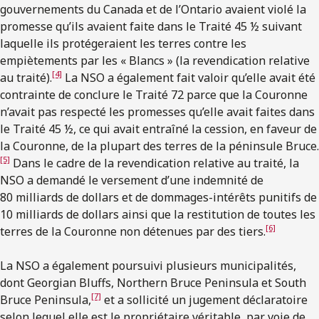
gouvernements du Canada et de l’Ontario avaient violé la
promesse qu’ils avaient faite dans le Traité 45 ½ suivant
laquelle ils protégeraient les terres contre les
empiètements par les « Blancs » (la revendication relative
[4]
au traité).
La NSO a également fait valoir qu’elle avait été
contrainte de conclure le Traité 72 parce que la Couronne
n’avait pas respecté les promesses qu’elle avait faites dans
le Traité 45 ½, ce qui avait entraîné la cession, en faveur de
la Couronne, de la plupart des terres de la péninsule Bruce.
[5]
Dans le cadre de la revendication relative au traité, la
NSO a demandé le versement d’une indemnité de
80 milliards de dollars et de dommages-intérêts punitifs de
10 milliards de dollars ainsi que la restitution de toutes les
[6]
terres de la Couronne non détenues par des tiers.
La NSO a également poursuivi plusieurs municipalités,
dont Georgian Bluffs, Northern Bruce Peninsula et South
[7]
Bruce Peninsula,
et a sollicité un jugement déclaratoire
selon lequel elle est le propriétaire véritable, par voie de