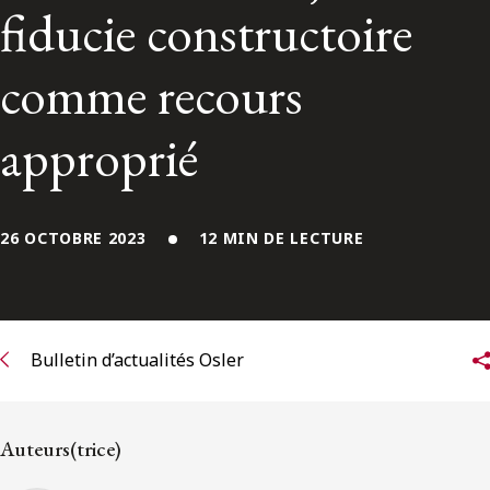
ENGLISH
fiducie constructoire
comme recours
S’abonner aux articles Osler
approprié
S’abonner
26 OCTOBRE 2023
12 MIN DE LECTURE
Bulletin d’actualités Osler
Auteurs(trice)