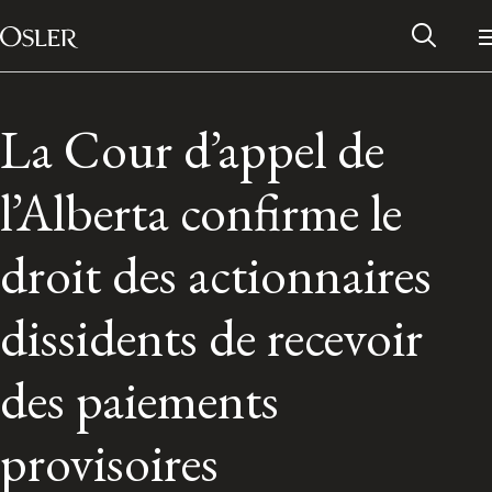
Main Navigation
Passer au contenu
La Cour d’appel de
l’Alberta confirme le
droit des actionnaires
dissidents de recevoir
des paiements
Réseau des anciens d’Osler
provisoires
Contactez-nous