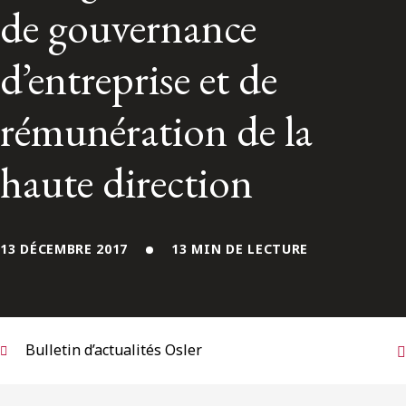
ENGLISH
de gouvernance
d’entreprise et de
S’abonner aux articles Osler
rémunération de la
S’abonner
haute direction
13 DÉCEMBRE 2017
13 MIN DE LECTURE
Bulletin d’actualités Osler