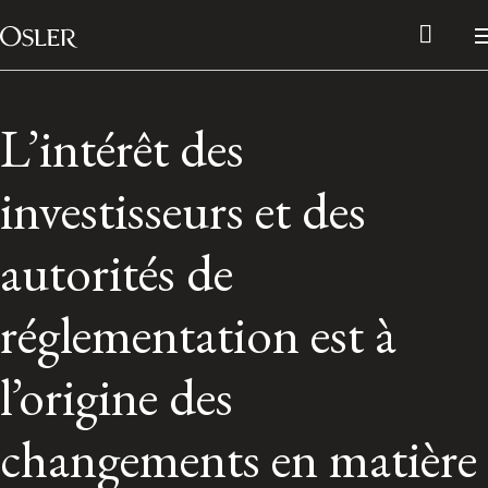
Main Navigation
Passer au contenu
L’intérêt des
investisseurs et des
autorités de
réglementation est à
l’origine des
Réseau des anciens d’Osler
changements en matière
Contactez-nous