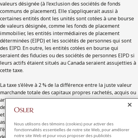
valeurs désignée (à l’exclusion des sociétés de fonds
communs de placement). Elle s’appliquerait aussi à
certaines entités dont les unités sont cotées à une bourse
de valeurs désignée, comme les fonds de placement
immobilier, les entités intermédiaires de placement
déterminées (EIPD) et les sociétés de personnes qui sont
des EIPD. En outre, les entités cotées en bourse qui
seraient des fiducies ou des sociétés de personnes EIPD si
leurs actifs étaient situés au Canada seraient assujetties à
cette taxe.
La taxe s’élève à 2 % de la différence entre la juste valeur
marchande totale des capitaux propres rachetés, acquis ou
annulés par une entité et la juste valeur marchande totale
des capitaux propres émis au cours de l’année. L’émission
et l’annulation d’actions privilégiées et d’unités
assimilables à des créances sans participation, ainsi que
Nous utilisons des témoins (cookies) pour activer des
l’émission et l’annulation d’actions ou d’unités dans le cadre
fonctionnalités essentielles de notre site Web, pour améliorer
notre site Web et pour vous proposer des publicités
de certaines réorganisations et acquisitions d’entreprises