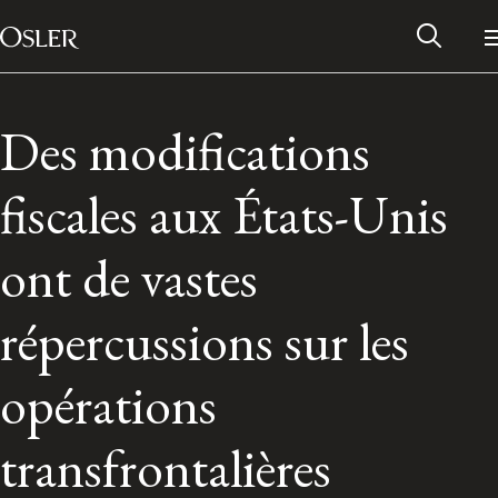
Main Navigation
Passer au contenu
Des modifications
fiscales aux États-Unis
ont de vastes
répercussions sur les
opérations
Réseau des anciens d’Osler
transfrontalières
Contactez-nous