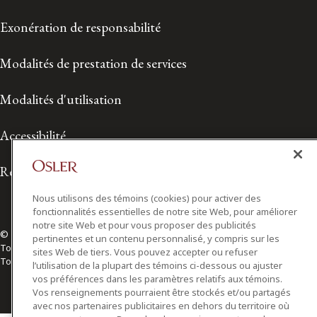
Exonération de responsabilité
Modalités de prestation de services
Modalités d'utilisation
Accessibilité
Relations avec les médias
Nous utilisons des témoins (cookies) pour activer des
fonctionnalités essentielles de notre site Web, pour améliorer
notre site Web et pour vous proposer des publicités
© 2026 Osler, Hoskin & Harcourt S.E.N.C.R.L./s.r.l.
pertinentes et un contenu personnalisé, y compris sur les
Tous droits réservés
sites Web de tiers. Vous pouvez accepter ou refuser
Toronto | Montréal | Calgary | Vancouver | Ottawa | New York
l’utilisation de la plupart des témoins ci-dessous ou ajuster
vos préférences dans les paramètres relatifs aux témoins.
Vos renseignements pourraient être stockés et/ou partagés
avec nos partenaires publicitaires en dehors du territoire où