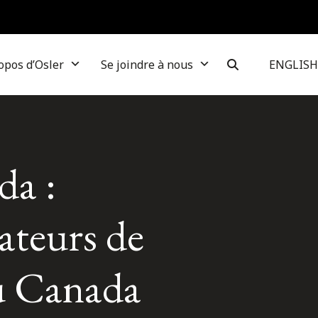
opos d’Osler
Se joindre à nous
ENGLISH
da :
rateurs de
au Canada