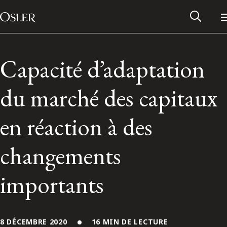
Main Navigation
Passer au contenu
Capacité d’adaptation
du marché des capitaux
en réaction à des
changements
importants
Réseau des anciens d’Osler
Contactez-nous
8 DÉCEMBRE 2020
16 MIN DE LECTURE