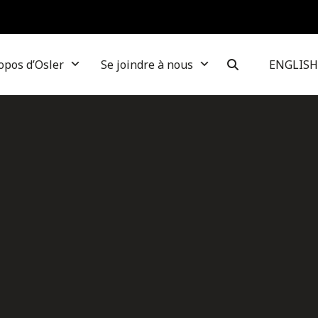
opos d’Osler
Se joindre à nous
ENGLISH