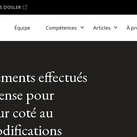
S D’OSLER
Équipe
Compétences
Articles
À pr
ments effectués
pense pour
ur coté au
difications