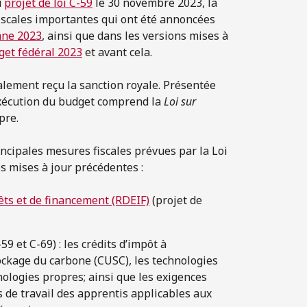
u
projet de loi C-59
le 30 novembre 2023, la
iscales importantes qui ont été annoncées
mne 2023
, ainsi que dans les versions mises à
get fédéral 2023
et avant cela.
lement reçu la sanction royale. Présentée
’exécution du budget comprend la
Loi sur
pre.
ncipales mesures fiscales prévues par la Loi
os mises à jour précédentes :
êts et de financement (RDEIF)
(projet de
59 et C-69) : les crédits d’impôt à
stockage du carbone (CUSC), les technologies
nologies propres; ainsi que les exigences
 de travail des apprentis applicables aux