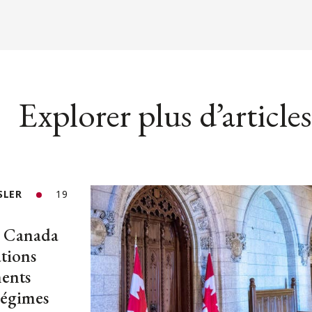
Explorer plus d’articles
SLER
19
u Canada
ations
ments
régimes