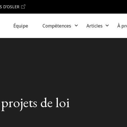
S D’OSLER
Équipe
Compétences
Articles
À pr
rojets de loi