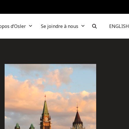
opos d’Osler
Se joindre à nous
ENGLISH