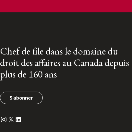
Chef de file dans le domaine du
droit des affaires au Canada depuis
plus de 160 ans
S'abonner
Instagram
Twitter
LinkedIn