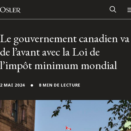
Main Navigation
Passer au contenu
Le gouvernement canadien va
de l’avant avec la Loi de
l’impôt minimum mondial
2 MAI 2024
8 MIN DE LECTURE
Réseau des anciens d’Osler
Contactez-nous