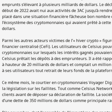
emprunts s’élevant à plusieurs milliards de dollars. Le d
début de 2022 avait nui aux activités de 3AC jusqu’à rendre
placé dans une situation financière fâcheuse bon nombre 
l’écosystème des cryptomonnaies qui avaient prêté à cette
dollars.
Parmi les autres acteurs victimes de l’« hiver crypto » fig
financier centralisé (CeFi). Les utilisateurs de Celsius pou
cryptomonnaies sur lesquels les intérêts gagnés pouvaient a
Celsius prêtait les dépôts à des emprunteurs. Il a été rappo
à hauteur de 20 milliards de dollars et comptait un million d
à ses utilisateurs tout retrait de leurs fonds de la plateforme
Ce même mois, le courtier en cryptomonnaies Voyager Digita
la législation sur les faillites. Tout comme Celsius Networ
clients avant de déposer sa déclaration de faillite. La soc
d’une dette de 350 millions de dollars comme principale rai