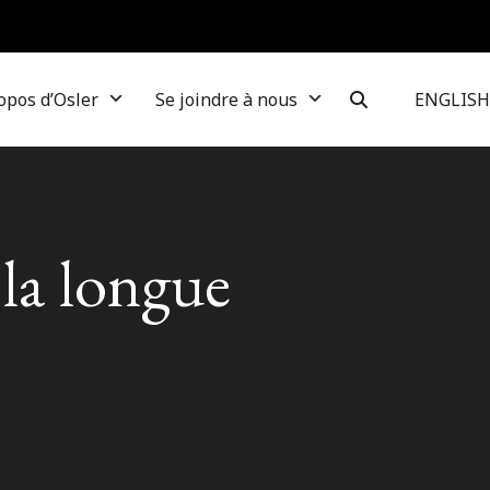
opos d’Osler
Se joindre à nous
ENGLISH
 la longue