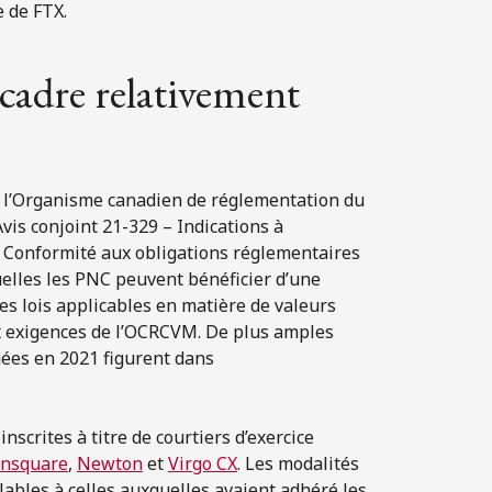
e de FTX.
cadre relativement
et l’Organisme canadien de réglementation du
Avis conjoint 21-329 – Indications à
 : Conformité aux obligations réglementaires
quelles les PNC peuvent bénéficier d’une
des lois applicables en matière de valeurs
 exigences de l’OCRCVM. De plus amples
uées en 2021 figurent dans
scrites à titre de courtiers d’exercice
insquare
,
Newton
et
Virgo CX
. Les modalités
lables à celles auxquelles avaient adhéré les