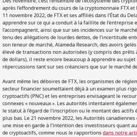
Dès novembre, c’est l’ensemble de l’écosystème des crypt
après l’effondrement du cours de la cryptomonnaie FTX et la 
11 novembre 2022, de FTX et ses affiliés dans l’État du Del
apprendre sur ce qui a conduit à la faillite de l’entrepris
l’accompagnent, ainsi que sur ses incidences sur le marc
tenu des allégations de lourdes dettes, de l’incertitude ent
son teneur de marché, Alameda Research, des avoirs gelés 
élevé de transactions non autorisées (y compris des prêts à 
de dollars), il reste encore beaucoup à apprendre au sujet 
répercussions tant sur ses créanciers que sur le marché 
Avant même les déboires de FTX, les organismes de réglem
secteur financier soumettaient déjà à un examen plus rigo
cryptoactifs (PNC) et les entreprises envisageant le recour
connexes « nouveaux ». Les autorités intentaient égalemen
le statut à l’égard de l’inscription ou le montant des actif
plus bas. Le 21 novembre 2022, les Autorités canadiennes
une mise en garde à l’intention des investisseurs quant a
de cryptoactifs, comme nous le rapportions
dans notre art