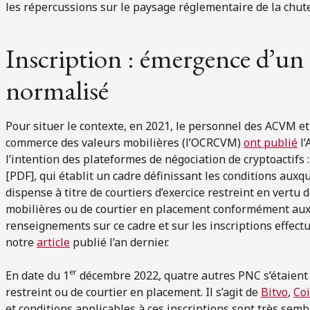
les répercussions sur le paysage réglementaire de la chut
Inscription : émergence d’un 
normalisé
Pour situer le contexte, en 2021, le personnel des ACVM 
commerce des valeurs mobilières (l’OCRCVM)
ont publié
l’
l’intention des plateformes de négociation de cryptoactifs
[PDF], qui établit un cadre définissant les conditions aux
dispense à titre de courtiers d’exercice restreint en vertu 
mobilières ou de courtier en placement conformément aux
renseignements sur ce cadre et sur les inscriptions effect
notre
article
publié l’an dernier.
er
En date du 1
décembre 2022, quatre autres PNC s’étaient in
restreint ou de courtier en placement. Il s’agit de
Bitvo
,
Co
et conditions applicables à ces inscriptions sont très semb