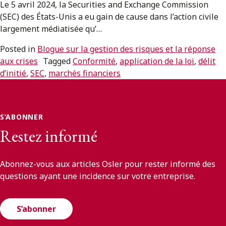
ENGLISH
Le 5 avril 2024, la Securities and Exchange Commission
(SEC) des États-Unis a eu gain de cause dans l’action civile
largement médiatisée qu’…
S’abonner aux articles Osler
Posted in
Blogue sur la gestion des risques et la réponse
aux crises
Tagged
Conformité
,
application de la loi
,
délit
S’abonner
d’initié
,
SEC
,
marchés financiers
S’ABONNER
Restez informé
Abonnez-vous aux articles Osler pour rester informé des
questions ayant une incidence sur votre entreprise.
S’abonner