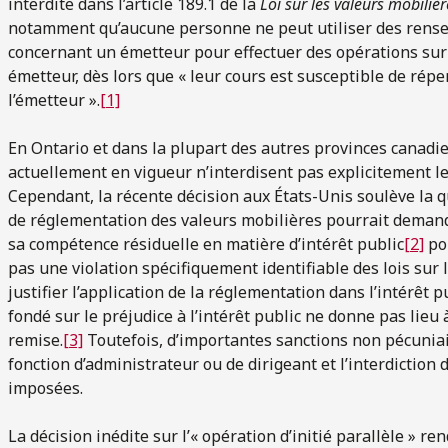
interdite dans l’article 189.1 de la
Loi sur les valeurs mobiliè
notamment qu’aucune personne ne peut utiliser des rens
concernant un émetteur pour effectuer des opérations sur l
émetteur, dès lors que « leur cours est susceptible de réper
l’émetteur ».
[1]
En Ontario et dans la plupart des autres provinces canadienn
actuellement en vigueur n’interdisent pas explicitement les
Cependant, la récente décision aux États-Unis soulève la 
de réglementation des valeurs mobilières pourrait demand
sa compétence résiduelle en matière d’intérêt public
[2]
pou
pas une violation spécifiquement identifiable des lois su
justifier l’application de la réglementation dans l’intérêt
fondé sur le préjudice à l’intérêt public ne donne pas lieu
remise.
[3]
Toutefois, d’importantes sanctions non pécuniair
fonction d’administrateur ou de dirigeant et l’interdiction 
imposées.
La décision inédite sur l’« opération d’initié parallèle » 