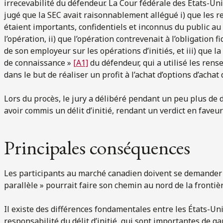
irrecevabilité du défendeur. La Cour fédérale des États-Un
jugé que la SEC avait raisonnablement allégué i) que les r
étaient importants, confidentiels et inconnus du public a
l’opération, ii) que l’opération contrevenait à l’obligation f
de son employeur sur les opérations d’initiés, et iii) que l
de connaissance »
[A1]
du défendeur, qui a utilisé les ren
dans le but de réaliser un profit à l’achat d’options d’achat 
Lors du procès, le jury a délibéré pendant un peu plus de
avoir commis un délit d’initié, rendant un verdict en faveur
Principales conséquences
Les participants au marché canadien doivent se demander si
parallèle » pourrait faire son chemin au nord de la frontièr
Il existe des différences fondamentales entre les États-Uni
responsabilité du délit d’initié, qui sont importantes de ga