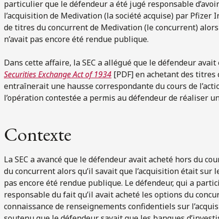
particulier que le défendeur a été jugé responsable d’avoi
l’acquisition de Medivation (la société acquise) par Pfizer In
de titres du concurrent de Medivation (le concurrent) alors q
n’avait pas encore été rendue publique.
Dans cette affaire, la SEC a allégué que le défendeur avai
Securities Exchange Act of 1934
[PDF] en achetant des titres 
entraînerait une hausse correspondante du cours de l’acti
l’opération contestée a permis au défendeur de réaliser un
Contexte
La SEC a avancé que le défendeur avait acheté hors du cour
du concurrent alors qu’il savait que l’acquisition était sur l
pas encore été rendue publique. Le défendeur, qui a partic
responsable du fait qu’il avait acheté les options du conc
connaissance de renseignements confidentiels sur l’acquis
soutenu que le défendeur savait que les banques d’investi