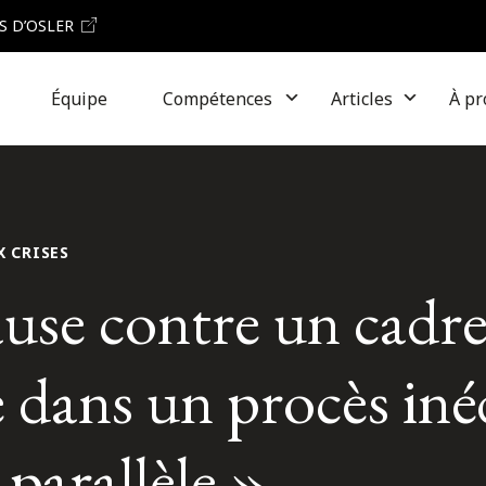
S D’OSLER
Équipe
Compétences
Articles
À pr
X CRISES
ause contre un cadr
dans un procès iné
 parallèle »