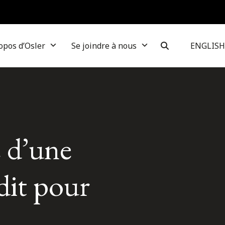
opos d’Osler
Se joindre à nous
ENGLISH
e d’une
dit pour