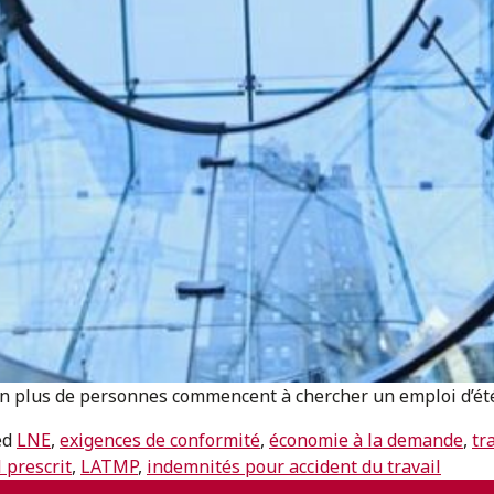
en plus de personnes commencent à chercher un emploi d’été,
ed
LNE
,
exigences de conformité
,
économie à la demande
,
tr
l prescrit
,
LATMP
,
indemnités pour accident du travail