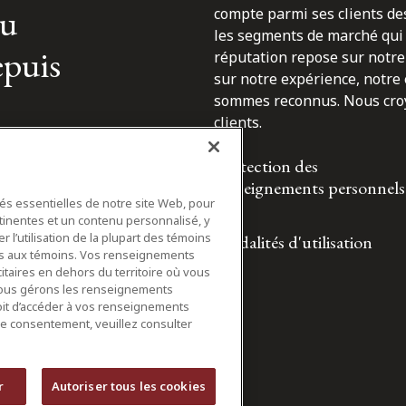
du
compte parmi ses clients des
les segments de marché qui 
epuis
réputation repose sur notre 
sur notre expérience, notre
sommes reconnus. Nous croyo
clients.
Protection des
renseignements personnels
tés essentielles de notre site Web, pour
tinentes et un contenu personnalisé, y
 l’utilisation de la plupart des témoins
Modalités d'utilisation
ifs aux témoins. Vos renseignements
itaires en dehors du territoire où vous
nous gérons les renseignements
roit d’accéder à vos renseignements
tre consentement, veuillez consulter
r
Autoriser tous les cookies