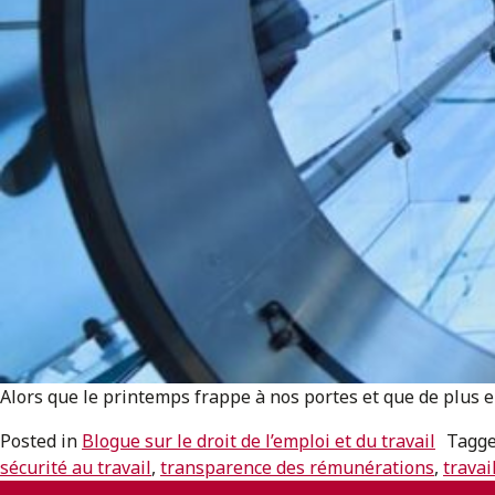
Alors que le printemps frappe à nos portes et que de plus 
Posted in
Blogue sur le droit de l’emploi et du travail
Tagg
sécurité au travail
,
transparence des rémunérations
,
travai