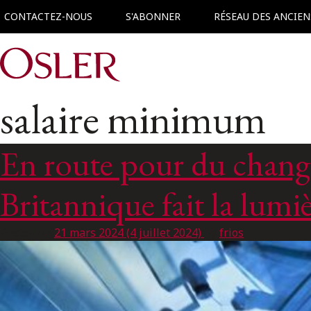
CONTACTEZ-NOUS
S'ABONNER
RÉSEAU DES ANCIEN
Main Navigation
salaire minimum
En route pour du change
Britannique fait la lumi
Posted on
21 mars 2024
(4 juillet 2024)
by
frios