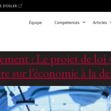
S D’OSLER
Équipe
Compétences
Articles
ment : Le projet de loi
ère sur l’économie à la 