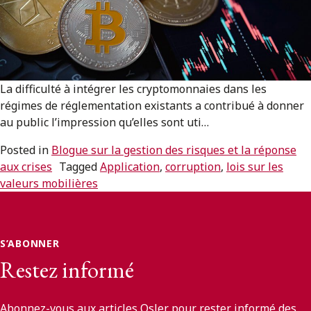
ENGLISH
S’abonner aux articles Osler
La difficulté à intégrer les cryptomonnaies dans les
S’abonner
régimes de réglementation existants a contribué à donner
au public l’impression qu’elles sont uti…
Posted in
Blogue sur la gestion des risques et la réponse
aux crises
Tagged
Application
,
corruption
,
lois sur les
valeurs mobilières
S’ABONNER
Restez informé
Abonnez-vous aux articles Osler pour rester informé des