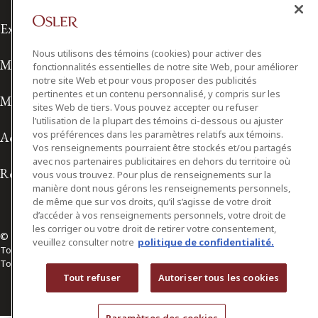
Exonération de responsabilité
Nous utilisons des témoins (cookies) pour activer des
Modalités de prestation de services
fonctionnalités essentielles de notre site Web, pour améliorer
notre site Web et pour vous proposer des publicités
pertinentes et un contenu personnalisé, y compris sur les
Modalités d'utilisation
sites Web de tiers. Vous pouvez accepter ou refuser
l’utilisation de la plupart des témoins ci-dessous ou ajuster
vos préférences dans les paramètres relatifs aux témoins.
Accessibilité
Vos renseignements pourraient être stockés et/ou partagés
avec nos partenaires publicitaires en dehors du territoire où
Relations avec les médias
vous vous trouvez. Pour plus de renseignements sur la
manière dont nous gérons les renseignements personnels,
de même que sur vos droits, qu’il s’agisse de votre droit
d’accéder à vos renseignements personnels, votre droit de
les corriger ou votre droit de retirer votre consentement,
© 2026 Osler, Hoskin & Harcourt S.E.N.C.R.L./s.r.l.
veuillez consulter notre
politique de confidentialité.
Tous droits réservés
Toronto | Montréal | Calgary | Vancouver | Ottawa | New York
Tout refuser
Autoriser tous les cookies