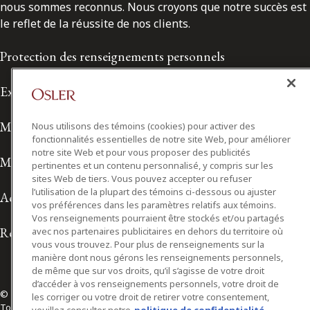
nous sommes reconnus. Nous croyons que notre succès est
le reflet de la réussite de nos clients.
Protection des renseignements personnels
Exonération de responsabilité
Modalités de prestation de services
Nous utilisons des témoins (cookies) pour activer des
fonctionnalités essentielles de notre site Web, pour améliorer
notre site Web et pour vous proposer des publicités
Modalités d'utilisation
pertinentes et un contenu personnalisé, y compris sur les
sites Web de tiers. Vous pouvez accepter ou refuser
l’utilisation de la plupart des témoins ci-dessous ou ajuster
Accessibilité
vos préférences dans les paramètres relatifs aux témoins.
Vos renseignements pourraient être stockés et/ou partagés
Relations avec les médias
avec nos partenaires publicitaires en dehors du territoire où
vous vous trouvez. Pour plus de renseignements sur la
manière dont nous gérons les renseignements personnels,
de même que sur vos droits, qu’il s’agisse de votre droit
d’accéder à vos renseignements personnels, votre droit de
© 2026 Osler, Hoskin & Harcourt S.E.N.C.R.L./s.r.l.
les corriger ou votre droit de retirer votre consentement,
Tous droits réservés