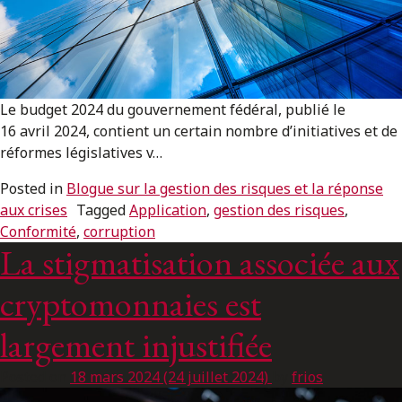
ENGLISH
S’abonner aux articles Osler
Le budget 2024 du gouvernement fédéral, publié le
S’abonner
16 avril 2024, contient un certain nombre d’initiatives et de
réformes législatives v…
Posted in
Blogue sur la gestion des risques et la réponse
aux crises
Tagged
Application
,
gestion des risques
,
Conformité
,
corruption
La stigmatisation associée aux
cryptomonnaies est
largement injustifiée
Posted on
18 mars 2024
(24 juillet 2024)
by
frios