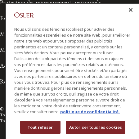
Protection des renseignements personnels
Exonération de responsabilité
Nous utilisons des témoins (cookies) pour activer des
Modalités de prestation de services
fonctionnalités essentielles de notre site Web, pour améliorer
notre site Web et pour vous proposer des publicités
pertinentes et un contenu personnalisé, y compris sur les
Modalités d'utilisation
sites Web de tiers. Vous pouvez accepter ou refuser
l’utilisation de la plupart des témoins ci-dessous ou ajuster
vos préférences dans les paramètres relatifs aux témoins.
Accessibilité
Vos renseignements pourraient être stockés et/ou partagés
avec nos partenaires publicitaires en dehors du territoire où
Relations avec les médias
vous vous trouvez. Pour plus de renseignements sur la
manière dont nous gérons les renseignements personnels,
de même que sur vos droits, qu’il s’agisse de votre droit
d’accéder à vos renseignements personnels, votre droit de
les corriger ou votre droit de retirer votre consentement,
© 2026 Osler, Hoskin & Harcourt S.E.N.C.R.L./s.r.l.
veuillez consulter notre
politique de confidentialité.
Tous droits réservés
Toronto | Montréal | Calgary | Vancouver | Ottawa | New York
Tout refuser
Autoriser tous les cookies