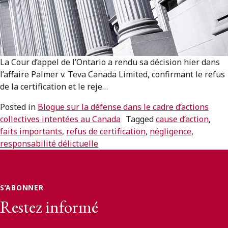
ENGLISH
S’abonner aux articles Osler
La Cour d’appel de l’Ontario a rendu sa décision hier dans
S’abonner
l’affaire Palmer v. Teva Canada Limited, confirmant le refus
de la certification et le reje…
Posted in
Blogue sur la défense dans le cadre d’actions
collectives intentées au Canada
Tagged
cause d’action
,
faits importants
,
refus de certification
,
négligence
,
responsabilité délictuelle
S’ABONNER
Restez informé