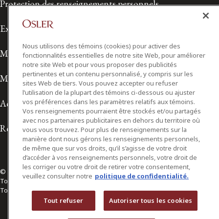
Protection des renseignements personnels
Exonération de responsabilité
Nous utilisons des témoins (cookies) pour activer des
Modalités de prestation de services
fonctionnalités essentielles de notre site Web, pour améliorer
notre site Web et pour vous proposer des publicités
pertinentes et un contenu personnalisé, y compris sur les
Modalités d'utilisation
sites Web de tiers. Vous pouvez accepter ou refuser
l’utilisation de la plupart des témoins ci-dessous ou ajuster
vos préférences dans les paramètres relatifs aux témoins.
Accessibilité
Vos renseignements pourraient être stockés et/ou partagés
avec nos partenaires publicitaires en dehors du territoire où
Relations avec les médias
vous vous trouvez. Pour plus de renseignements sur la
manière dont nous gérons les renseignements personnels,
de même que sur vos droits, qu’il s’agisse de votre droit
d’accéder à vos renseignements personnels, votre droit de
les corriger ou votre droit de retirer votre consentement,
© 2026 Osler, Hoskin & Harcourt S.E.N.C.R.L./s.r.l.
veuillez consulter notre
politique de confidentialité.
Tous droits réservés
Toronto | Montréal | Calgary | Vancouver | Ottawa | New York
Tout refuser
Autoriser tous les cookies