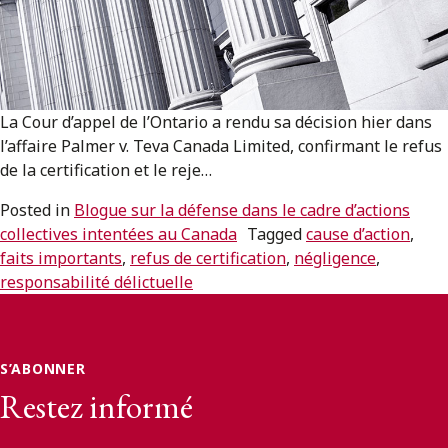
ENGLISH
S’abonner aux articles Osler
La Cour d’appel de l’Ontario a rendu sa décision hier dans
S’abonner
l’affaire Palmer v. Teva Canada Limited, confirmant le refus
de la certification et le reje…
Posted in
Blogue sur la défense dans le cadre d’actions
collectives intentées au Canada
Tagged
cause d’action
,
faits importants
,
refus de certification
,
négligence
,
responsabilité délictuelle
S’ABONNER
Restez informé