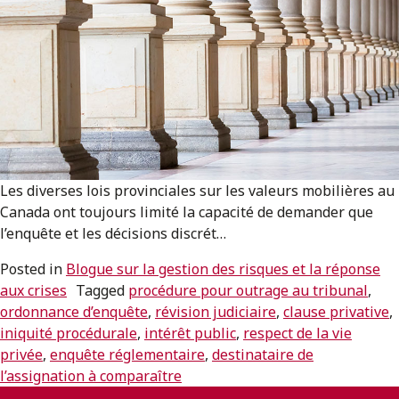
ENGLISH
S’abonner aux articles Osler
S’abonner
Les diverses lois provinciales sur les valeurs mobilières au
Canada ont toujours limité la capacité de demander que
l’enquête et les décisions discrét…
Posted in
Blogue sur la gestion des risques et la réponse
aux crises
Tagged
procédure pour outrage au tribunal
,
ordonnance d’enquête
,
révision judiciaire
,
clause privative
,
iniquité procédurale
,
intérêt public
,
respect de la vie
privée
,
enquête réglementaire
,
destinataire de
l’assignation à comparaître