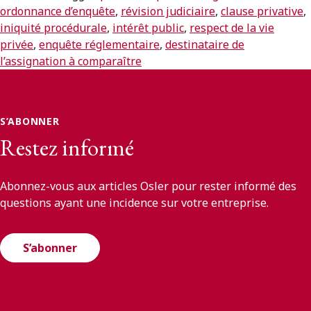
ordonnance d’enquête
,
révision judiciaire
,
clause privative
,
iniquité procédurale
,
intérêt public
,
respect de la vie
privée
,
enquête réglementaire
,
destinataire de
l’assignation à comparaître
S’ABONNER
Restez informé
Abonnez-vous aux articles Osler pour rester informé des
questions ayant une incidence sur votre entreprise.
S’abonner