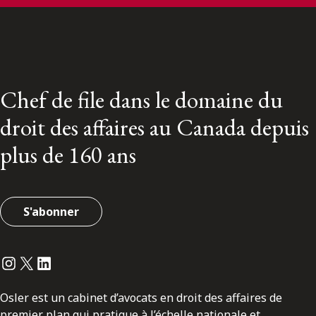
Chef de file dans le domaine du
droit des affaires au Canada depuis
plus de 160 ans
S'abonner
Instagram
Twitter
LinkedIn
Osler est un cabinet d’avocats en droit des affaires de
premier plan qui pratique à l’échelle nationale et