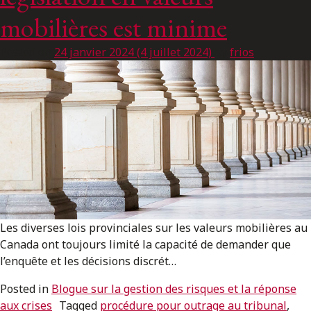
ENGLISH
mobilières est minime
Posted on
24 janvier 2024
(4 juillet 2024)
by
frios
S’abonner aux articles Osler
S’abonner
Les diverses lois provinciales sur les valeurs mobilières au
Canada ont toujours limité la capacité de demander que
l’enquête et les décisions discrét…
Posted in
Blogue sur la gestion des risques et la réponse
aux crises
Tagged
procédure pour outrage au tribunal
,