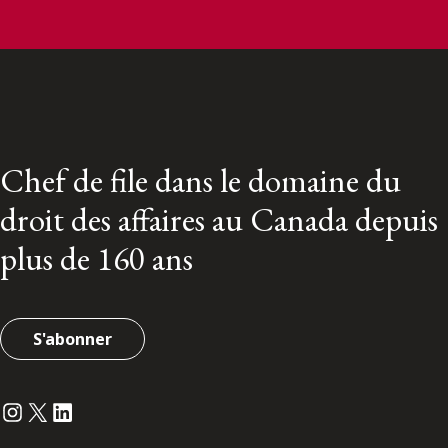
Chef de file dans le domaine du
droit des affaires au Canada depuis
plus de 160 ans
S'abonner
Instagram
Twitter
LinkedIn