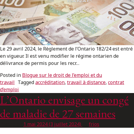
ENGLISH
S’abonner aux articles Osler
S’abonner
Le 29 avril 2024, le Règlement de l’Ontario 182/24 est entré
en vigueur. Il est venu modifier le régime ontarien de
délivrance de permis pour les recr…
Posted in
Blogue sur le droit de l’emploi et du
travail
Tagged
accréditation
,
travail à distance
,
contrat
d’emploi
L’Ontario envisage un congé
de maladie de 27 semaines
Posted on
1 mai 2024
(3 juillet 2024)
by
frios