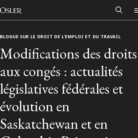
Main Navigation
Passer au contenu
BLOGUE SUR LE DROIT DE L’EMPLOI ET DU TRAVAIL
Modifications des droits
aux congés : actualités
législatives fédérales et
évolution en
Réseau des anciens d’Osler
Saskatchewan et en
Contactez-nous