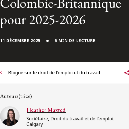
Colombie-Britannique
ENGLISH
pour 2025-2026
S’abonner aux articles Osler
S’abonner
11 DÉCEMBRE 2025
6 MIN DE LECTURE
Blogue sur le droit de l’emploi et du travail
Auteurs(trice)
Heather Maxted
Sociétaire, Droit du travail et de l’emploi,
Calgary