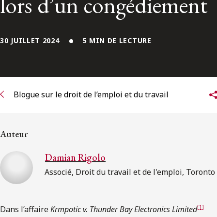
lors d’un congédiement
ENGLISH
S’abonner aux articles Osler
30 JUILLET 2024
5 MIN DE LECTURE
S’abonner
Blogue sur le droit de l’emploi et du travail
Auteur
Damian Rigolo
Associé, Droit du travail et de l'emploi, Toronto
[1]
Dans l’affaire
Krmpotic v. Thunder Bay Electronics Limited