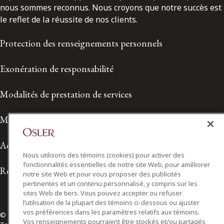
nous sommes reconnus. Nous croyons que notre succès est
le reflet de la réussite de nos clients.
Protection des renseignements personnels
Exonération de responsabilité
Modalités de prestation de services
Modalités d'utilisation
Accessibilité
Nous utilisons des témoins (cookies) pour activer des
fonctionnalités essentielles de notre site Web, pour améliorer
Relations avec les médias
notre site Web et pour vous proposer des publicités
pertinentes et un contenu personnalisé, y compris sur les
sites Web de tiers. Vous pouvez accepter ou refuser
l’utilisation de la plupart des témoins ci-dessous ou ajuster
vos préférences dans les paramètres relatifs aux témoins.
© 2026 Osler, Hoskin & Harcourt S.E.N.C.R.L./s.r.l.
Vos renseignements pourraient être stockés et/ou partagés