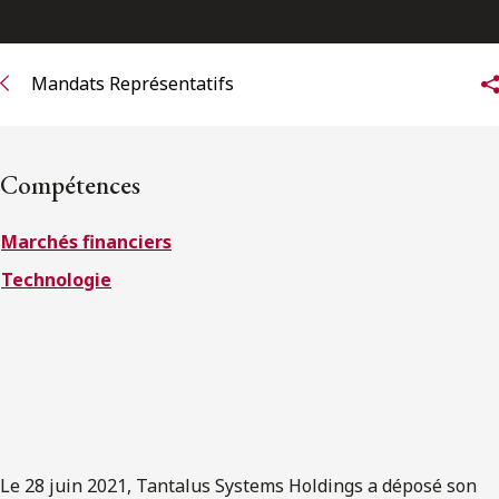
ENGLISH
Mandats Représentatifs
S’abonner aux articles Osler
S’abonner
Compétences
Marchés financiers
Technologie
Le 28 juin 2021, Tantalus Systems Holdings a déposé son