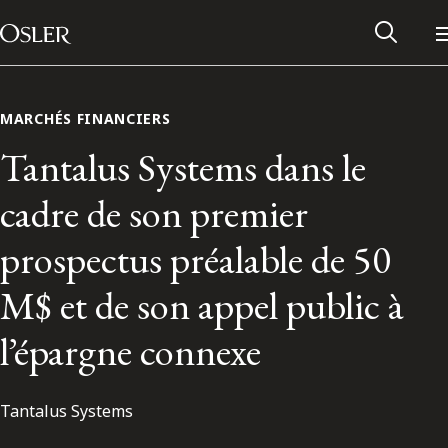
Main Navigation
Passer au contenu
MARCHÉS FINANCIERS
Tantalus Systems dans le
cadre de son premier
prospectus préalable de 50
M$ et de son appel public à
l’épargne connexe
Réseau des anciens d’Osler
Tantalus Systems
Contactez-nous