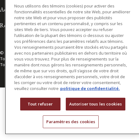
Nous utilisons des témoins (cookies) pour activer des
Accessibilité
fonctionnalités essentielles de notre site Web, pour améliorer
notre site Web et pour vous proposer des publicités
pertinentes et un contenu personnalisé, y compris sur les
Relations avec les médias
sites Web de tiers. Vous pouvez accepter ou refuser
l’utilisation de la plupart des témoins ci-dessous ou ajuster
vos préférences dans les paramètres relatifs aux témoins.
Vos renseignements pourraient être stockés et/ou partagés
© 2026 Osler, Hoskin & Harcourt S.E.N.C.R.L./s.r.l.
avec nos partenaires publicitaires en dehors du territoire où
Tous droits réservés
vous vous trouvez. Pour plus de renseignements sur la
Toronto | Montréal | Calgary | Vancouver | Ottawa | New York
manière dont nous gérons les renseignements personnels,
de même que sur vos droits, qu’il s’agisse de votre droit
d’accéder à vos renseignements personnels, votre droit de
les corriger ou votre droit de retirer votre consentement,
veuillez consulter notre
politique de confidentialité.
Tout refuser
Autoriser tous les cookies
Paramètres des cookies