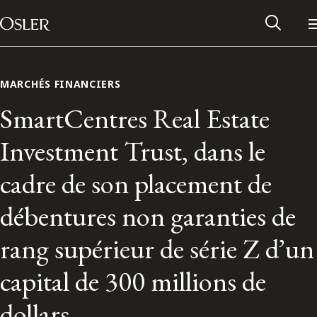
Main Navigation
Passer au contenu
MARCHÉS FINANCIERS
SmartCentres Real Estate
Investment Trust, dans le
cadre de son placement de
débentures non garanties de
rang supérieur de série Z d’un
Réseau des anciens d’Osler
capital de 300 millions de
Contactez-nous
dollars