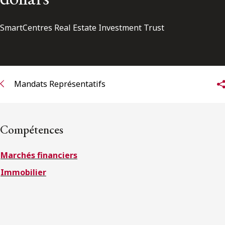
ENGLISH
SmartCentres Real Estate Investment Trust
S’abonner aux articles Osler
S’abonner
Mandats Représentatifs
Compétences
Marchés financiers
Immobilier